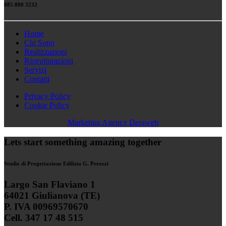
085 800 3232
Home
Chi Sono
Realizzazioni
Ristrutturazioni
Servizi
Contatti
Privacy Policy
Cookie Policy
Marketing Agency Deraweb
Lets start something amazing together
Studio di Progettazione Edilizia G. Perozzi
Largo San Flaviano 1
64021 Giulianova (TE)
P. IVA 00969570670
Cell. 347 17 48 515