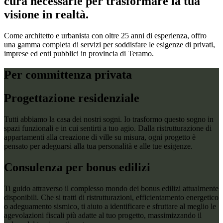
cura necessarie per trasformare la tua
visione in realtà.
Come architetto e urbanista con oltre 25 anni di esperienza, offro
una gamma completa di servizi per soddisfare le esigenze di privati,
imprese ed enti pubblici in provincia di Teramo.
Per committenza privata
Progettazione residenziale
Tutti abbiamo la casa dei nostri sogni. Io trasformo questo sogno in
spazi funzionali e in cui sentirti a tuo agio. Dalla ristrutturazione di
appartamenti alla creazione di ville su misura, ogni progetto è
pensato per adeguarsi alla tua personalità e alle tue esigenze.
Consulenza per bonus edilizi
Ti guido attraverso il complesso mondo dei bonus edilizi attualmente
disponibili. Che si tratti di ristrutturazioni, efficientamento energetico
o adeguamento sismico, ti aiuto a identificare e sfruttare al meglio le
agevolazioni fiscali più adatte al tuo progetto, massimizzando il