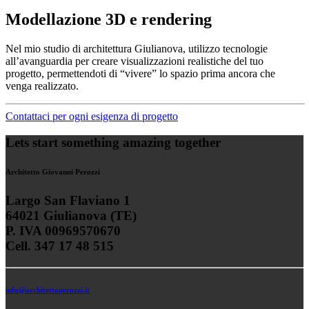
Modellazione 3D e rendering
Nel mio studio di architettura Giulianova, utilizzo tecnologie
all’avanguardia per creare visualizzazioni realistiche del tuo
progetto, permettendoti di “vivere” lo spazio prima ancora che
venga realizzato.
Contattaci per ogni esigenza di progetto
Lets start something amazing together
Architetto Giovanni Perozzi
Largo San Flaviano 1
64021 Giulianova (TE)
P. IVA 00969570670
Cell. 347 17 48 515
info@architettoperozzi.it