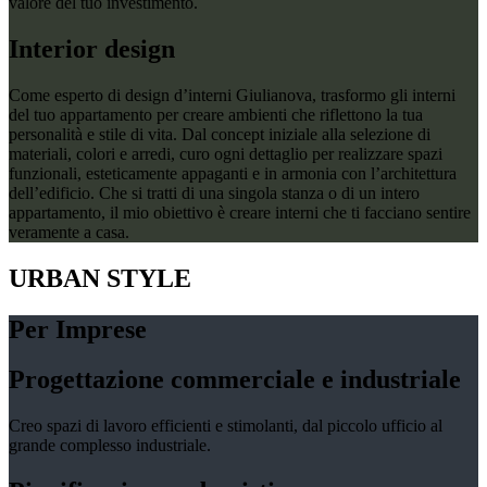
valore del tuo investimento.
Interior design
Come esperto di design d’interni Giulianova, trasformo gli interni
del tuo appartamento per creare ambienti che riflettono la tua
personalità e stile di vita. Dal concept iniziale alla selezione di
materiali, colori e arredi, curo ogni dettaglio per realizzare spazi
funzionali, esteticamente appaganti e in armonia con l’architettura
dell’edificio. Che si tratti di una singola stanza o di un intero
appartamento, il mio obiettivo è creare interni che ti facciano sentire
veramente a casa.
URBAN STYLE
Per Imprese
Progettazione commerciale e industriale
Creo spazi di lavoro efficienti e stimolanti, dal piccolo ufficio al
grande complesso industriale.