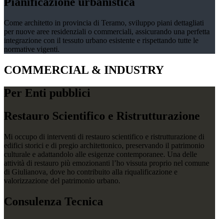
Pianificazione urbanistica
Come architetto in provincia di Teramo, sviluppo piani dettagliati
per nuove aree residenziali o commerciali, assicurando una perfetta
integrazione con il tessuto urbano esistente e rispettando tutte le
normative vigenti.
COMMERCIAL & INDUSTRY
Per Enti pubblici
Restauro Scientifico e Ristrutturazione
Mi occupo di interventi di restauro scientifico e ristrutturazione di
edifici storici e di pregio architettonico, preservando il patrimonio
culturale e adattandolo alle esigenze contemporanee. Una delle
attività di restauro più emozionanti l’ho vissuta proprio nel comune
di Giulianova, dove ho contribuito alla riqualificazione e
valorizzazione del patrimonio urbano.
Consulenza Tecnica